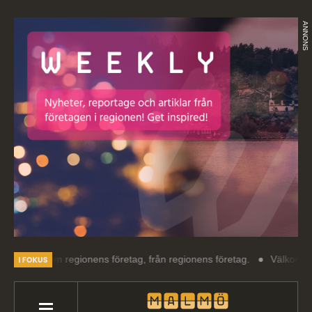
ANNONS
 om regionens företag, från regionens företag.
Välkommen till Malmö