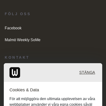
FÖLJ OSS
Facebook
Malmö Weekly SoMe
KONTAKT
Redaktionen: desk@maratongroup.com
STÄNGA
Kunder/Annonsering: se.sales@maratongroup.com
Cookies & Data
Jobba hos oss: work@maratongroup.com
För att möjliggöra den ultimata upplevelsen av våra
webbplatser använder vi våra egna cookies såväl