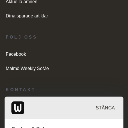
Aktuella ämnen
Dina sparade artiklar
FÖLJ OSS
Facebook
Malmö Weekly SoMe
KONTAKT
Redaktionen: desk@maratongroup.com
STÄNGA
Kunder/Annonsering: se.sales@maratongroup.com