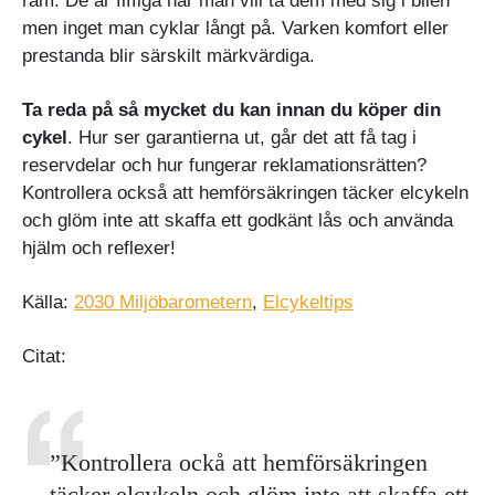
ram. De är fiffiga när man vill ta dem med sig i bilen
men inget man cyklar långt på. Varken komfort eller
prestanda blir särskilt märkvärdiga.
Ta reda på så mycket du kan innan du köper din
cykel
. Hur ser garantierna ut, går det att få tag i
reservdelar och hur fungerar reklamationsrätten?
Kontrollera också att hemförsäkringen täcker elcykeln
och glöm inte att skaffa ett godkänt lås och använda
hjälm och reflexer!
Källa:
2030 Miljöbarometern
,
Elcykeltips
Citat:
”Kontrollera ockå att hemförsäkringen
täcker elcykeln och glöm inte att skaffa ett