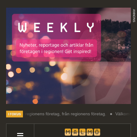
ANNONS
m regionens företag, från regionens företag.
Välkommen till Malmö W