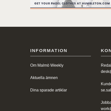
INFORMATION
KO
Om Malmö Weekly
Redak
desk
Aktuella ämnen
Kunde
Dina sparade artiklar
se.s
Jobba
work