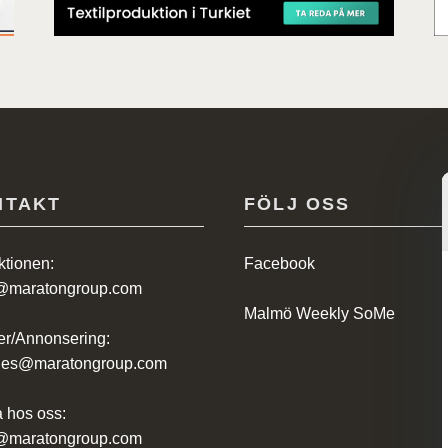
NTAKT
FÖLJ OSS
tionen:
Facebook
@maratongroup.com
Malmö Weekly SoMe
r/Annonsering:
ales@maratongroup.com
 hos oss:
@maratongroup.com