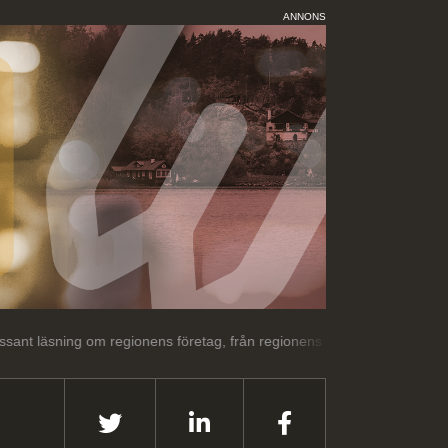
ANNONS
 om regionens företag, från regionens företag.
Välkommen till Malm