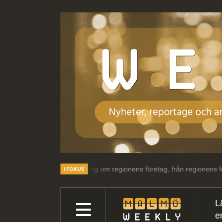
intressant läsning om regionens företag, från regionens företag.
V
L
e