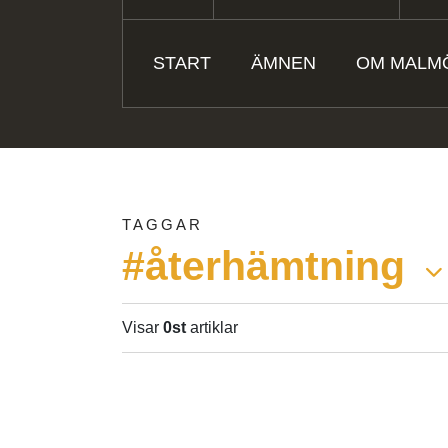
START
ÄMNEN
OM MALM
TAGGAR
#återhämtning
Visar
0st
artiklar