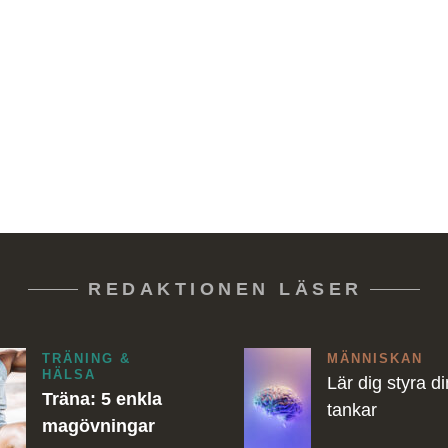
REDAKTIONEN LÄSER
TRÄNING &
MÄNNISKAN
HÄLSA
Lär dig styra d
Träna: 5 enkla
tankar
magövningar